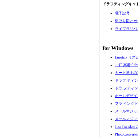
ドラフティングキャ
電子記号
間取り図とガ
ライブラリパ
for Windows
Eurotalk リズ
一軒 楽着 9 for
カート博士の
ドラフ ティングキ
ドラ フティングキ
ホームデザイ
フラ イングト
メールマジックプ
メールマジックライ
Just Translate 
PhotoConverter