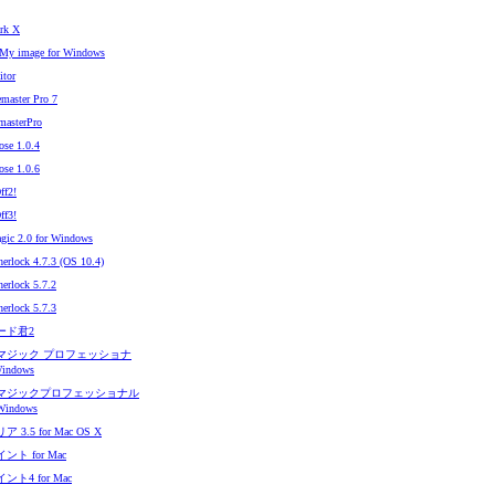
ark X
My image for Windows
tor
aster Pro 7
asterPro
se 1.0.4
se 1.0.6
ff2!
ff3!
gic 2.0 for Windows
erlock 4.7.3 (OS 10.4)
erlock 5.7.2
erlock 5.7.3
ード君2
マジック プロフェッショナ
Windows
マジックプロフェッショナル
 Windows
 3.5 for Mac OS X
ト for Mac
ト4 for Mac