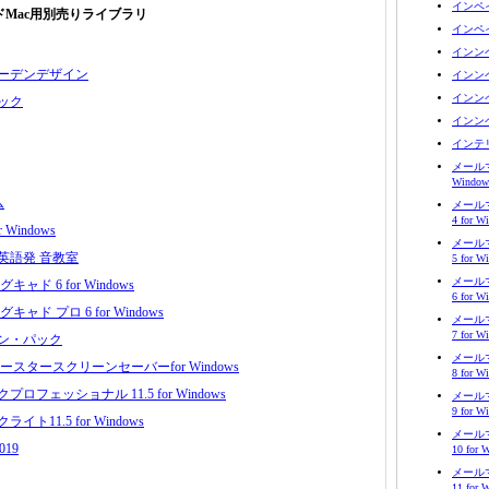
インペイン
ドMac用別売りライブラリ
インペイン
インンペイ
ーデンデザイン
インンペイ
インンペイ
ック
インンペイ
インテリア
メールマ
Window
ム
メール
4 for W
 Windows
メール
英語発 音教室
5 for W
メール
ャド 6 for Windows
6 for W
ャド プロ 6 for Windows
メール
7 for W
ン・パック
メール
ースタースクリーンセーバーfor Windows
8 for W
ロフェッショナル 11.5 for Windows
メール
9 for W
ト11.5 for Windows
メール
2019
10 for 
メール
11 for 