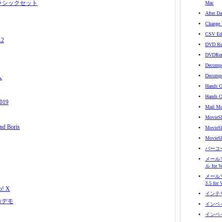
k クラシックセット
Mac
After D
Change 
CSV Edi
.2
DVD Rem
DVDRem
Decompo
Decompo
ム
Hands O
Hands O
2019
Mail Ma
MovieSh
d Boris
MovieSh
MovieSh
バーコ
メール
ル for 
メール
3.5 for
o! X
インテリア
ドコデモ
インペイン
インペイン