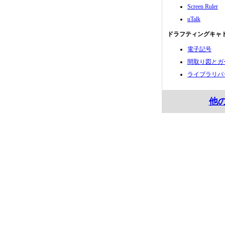
Screen Ruler
uTalk
ドラフティングキャド
電子記号
間取り図とガ
ライブラリパ
他