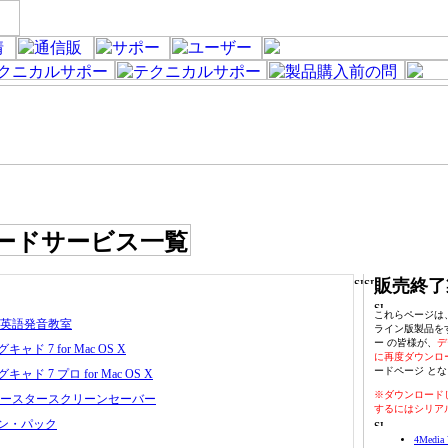
販売終了
これらページは
 英語発音教室
ライン版製品を
ー の皆様が、
デ
ド 7 for Mac OS X
に再度ダウンロ
ードページ と
ド 7 プロ for Mac OS X
※ダウンロード
トースタースクリーンセーバー
するにはシリア
ン・パック
4Media 