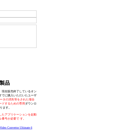
製品
、現在販売終了しているオン
すでに購入いただいたユーザ
ータの消失等をされた場合
ードするための専用
ダウンロ
なります。
したアプリケーションを起動
ル番号が必要で す。
Video Convertor Ultimate 6