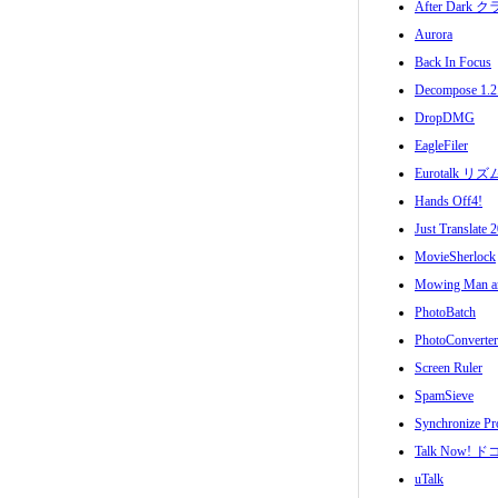
After Dar
Aurora
Back In Focus
Decompose 1.2
DropDMG
EagleFiler
Eurotalk リズ
Hands Off4!
Just Translate 
MovieSherlock
Mowing Man an
PhotoBatch
PhotoConverter
Screen Ruler
SpamSieve
Synchronize Pr
Talk Now! 
uTalk