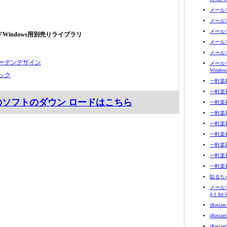
メールマ
メールマ
メールマ
Windows用別売りライブラリ
メールマ
メールマ
ーデンデザイン
メールマ
Window
ック
一軒楽着 
一軒楽着 L
のソフトのダウン ロードはこちら
一軒楽着 3
一軒楽着 3
一軒楽着 
一軒楽着 
一軒楽着 
一軒楽着 
一軒楽着 
貼るち
メール
4.1 for
iResizer
iResizer
iResizer