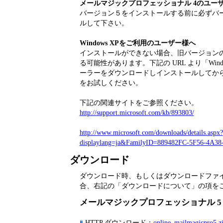
メールマジックプロフェッショナル 4のユー
バージョン５をインストールする前に必ずバ
ルして下さい。
Windows XPをご利用のユーザー様へ
インストールができない場合、旧バージョンの Wi
る可能性があります。下記の URL より「Windows 
ーラーをダウンロードしインストールしてか
をお試しください。
下記の関連サイトをご参照ください。
http://support.microsoft.com/kb/893803/
http://www.microsoft.com/downloads/details.aspx?
displaylang=ja&FamilyID=889482FC-5F56-4A3
ダウンロード
ダウンロード時、もしくはダウンロードファ
合、右記の「ダウンロードについて」の項を
メールマジックプロフェッショナル 5 for
HTTP ダウンロード：
online_mailmagicpro5.z