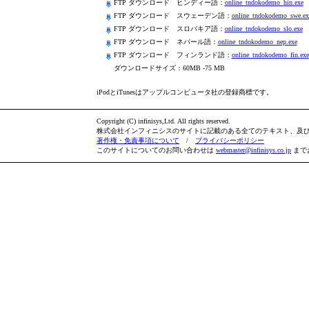
FTP ダウンロード ヒンディー語：
online_tndokodemo_hin.exe
FTP ダウンロード スウェーデン語：
online_tndokodemo_swe.ex
FTP ダウンロード スロバキア語：
online_tndokodemo_slo.exe
FTP ダウンロード ネパール語：
online_tndokodemo_nep.exe
FTP ダウンロード フィンランド語：
online_tndokodemo_fin.exe
ダウンロードサイズ：60MB -75 MB
iPodとiTunesはアップルコンピュータ社の登録商標です。
Copyright (C) infinisys,Ltd. All rights reserved.
株式会社インフィニシスのサイトに記載のある全てのテキスト、及
著作権・免責事項について
/
プライバシーポリシー
このサイトについてのお問い合わせは
webmaster@infinisys.co.jp
まで