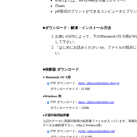
iPod (または、MPEG4再生可能プレイヤー）
iTunes
pdf形式のプリントができるコンピュータとプリ
■ダウンロード・解凍・インストール方法
お使いのOSによって、下のMacintosh OS X用かW
して下さい。
「はじめにお読みください.txt」ファイルの指示
い。
■体験版 ダウンロード
● Macintosh OS X用
FTP ダウンロード：
demo_talknowdokodemo.dmg.gz
ダウンロードサイズ：22 MB
●Windows 用
FTP ダウンロード：
demo_talknowdokodemo.exe
ダウンロードサイズ：22MB
●片面印刷用絵辞書
上記のデータに両面印刷用の絵辞書ファイルが入っています。両面
データを御利用下さい。(MacとWindows用）
FTP ダウンロード：
ejisho_talknowdokodemo.pdf
ダウンロードサイズ：17.8 MB