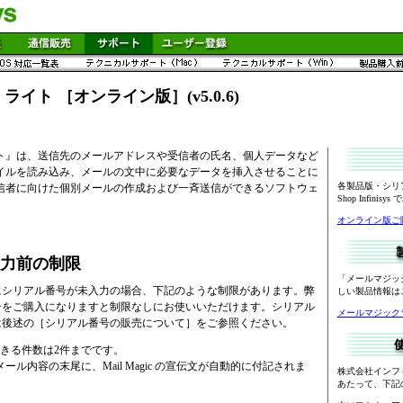
イト ［オンライン版］(v5.0.6)
ト』は、送信先のメールアドレスや受信者の氏名、個人データなど
イルを読み込み、メールの文中に必要なデータを挿入させることに
各製品版・シリ
信者に向けた個別メールの作成および一斉送信ができるソフトウェ
Shop Infinis
オンライン版ご
力前の制限
「メールマジックラ
にシリアル番号が未入力の場合、下記のような制限があります。弊
しい製品情報は
号をご購入になりますと制限なしにお使いいただけます。シリアル
メールマジックライト
は後述の［シリアル番号の販売について］をご参照ください。
できる件数は2件までです。
ール内容の末尾に、Mail Magic の宣伝文が自動的に付記されま
株式会社インフ
あたって、下記