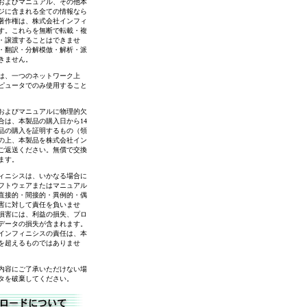
およびマニュアル、その他本
ジに含まれる全ての情報なら
著作権は、株式会社インフィ
す。これらを無断で転載・複
・譲渡することはできませ
・翻訳・分解模倣・解析・派
きません。
は、一つのネットワーク上
ピュータでのみ使用すること
およびマニュアルに物理的欠
合は、本製品の購入日から14
品の購入を証明するもの（領
の上、本製品を株式会社イン
ご返送ください。無償で交換
ます。
ィニシスは、いかなる場合に
フトウェアまたはマニュアル
直接的・間接的・異例的・偶
害に対して責任を負いませ
損害には、利益の損失、プロ
データの損失が含まれます。
インフィニシスの責任は、本
を超えるものではありませ
内容にご了承いただけない場
タを破棄してください。