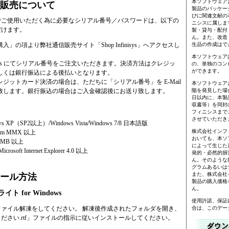
本ソフトウェア
販売について
製品のパッケー
びに関連文献の
でご使用いただく為に必要なシリアル番号／パスワードは、以下の
ニシスに属しま
だけます。
製・貸与・配付
ん。また、改造
入」の項より弊社通信販売サイト「Shop Infinisys」へアクセスし
生品の作成はで
本ソフトウェア
nfinisys にてシリアル番号をご注文いただきます。決済方法はクレジッ
の、単独のコン
ができます。
しくは銀行振込による後払いとなります。
ジットカード決済の場合は、ただちに「シリアル番号」を E-Mail
本ソフトウェア
致します。銀行振込の場合はご入金確認後にお送り致します。
陥を発見した場
日以内に、本製
収書等）を同封
フィニシスまで
させていただき
s XP（SP2以上）/Windows Vista/Windows 7/8 日本語版
株式会社インフ
ium MMX 以上
おいても、本ソ
MB 以上
によって生じた
soft Internet Explorer 4.0 以上
発的・必然的損
ん。そのような
グラムあるいは
また、株式会社
ール方法
製品の購入価格
ん。
ト for Windows
使用許諾、保証
ァイル解凍をしてください。 解凍後作成されたフォルダを開き、
合は、このデー
ださい.rtf」ファイルの指示に従いインストールしてください。