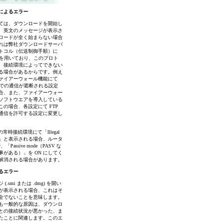
によるエラー
ては、ダウンロードを開始し
、英文のメッセージが表示さ
ロードが全く始まらない場合
れは弊社ダウンロードサーバ
トコル（伝送制御手順）に
ルを用いており、このプロト
、接続環境によってできない
る場合があるからです。例え
ァイアーウォール機能にて
ルでの通信が遮断される設定
合、また、ファイアーウォー
ソフトウエアを導入している
の場合、各設定にて FTP
通信を許可する設定に変更し
の常時接続環境にて「Illegal
and」と表示される場合、ルータ
「Passive mode（PASV な
がある）」を ON にしてく
解消される場合があります。
るエラー
.smi または .dmg) を開い
が表示される場合、これはそ
全でないことを意味します。
も一般的な原因は、ダウンロ
との接続状況が悪かった、ま
たことに関連します。このエ