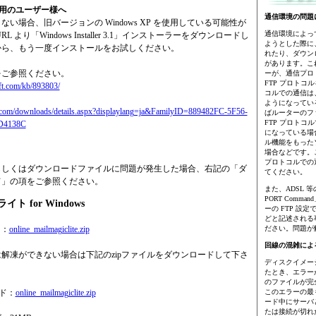
ご利用のユーザー様へ
通信環境の問題
い場合、旧バージョンの Windows XP を使用している可能性が
通信環境によっ
 より「Windows Installer 3.1」インストーラーをダウンロードし
ようとした際に
から、もう一度インストールをお試しください。
れたり、ダウン
があります。こ
をご参照ください。
ーが、通信プロ
FTP プロトコ
oft.com/kb/893803/
コルでの通信は
ようになってい
.com/downloads/details.aspx?displaylang=ja&FamilyID=889482FC-5F56-
ばルーターのフ
FTP プロトコ
D4138C
になっている場
ル機能をもった
場合などです。こ
プロトコルでの
もしくはダウンロードファイルに問題が発生した場合、右記の「ダ
てください。
て」の項をご参照ください。
また、ADSL 等
PORT Comm
ト for Windows
ーの FTP 設定で、
どと記述される事
ド：
online_mailmagiclite.zip
ださい。問題が
回線の混雑によ
解凍ができない場合は下記のzipファイルをダウンロードして下さ
ディスクイメージ (
たとき、エラー
のファイルが完
ード：
online_mailmagiclite.zip
このエラーの最
ード中にサーバ
たは接続が切れ