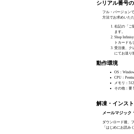
シリアル番号の
フル・バージョン
方法でお求めいた
右記の「ご購
ます。
Shop I
トカードも
受注後、クレ
にてお送り
動作環境
OS：Window
CPU：Pent
メモリ：512
その他：要 Micro
解凍・インスト
メールマジック ライ
ダウンロード後、フ
「はじめにお読みく