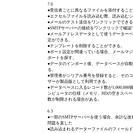
7.0
●受信者ごとに異なるファイルを添付するこ
●エクセルファイルを読み込む際、読み込む
●メールのテスト送信をワンクリックでできる
●SMTPサーバーの接続をワンクリックで確認
●メールアドレスデータとして使うデーター
定ができる。
●テンプレートを削除することができる。
●ポート設定が間違っている場合、メールマ
ポートを探す。
●データのインポート後、データベースが自
る。
●管理者がシリアル番号を登録すると、その
ザーが製品版として利用できる。
●データベースに入るレコード数が1,000,0
ンピュータの仕様（メモリ、HDの空きスペ
数が制限される場合がある。
6.3
●一部のSMTPサーバーを使う場合、余計な
問題を直した
●読み込まれるデーターファイルのフィール