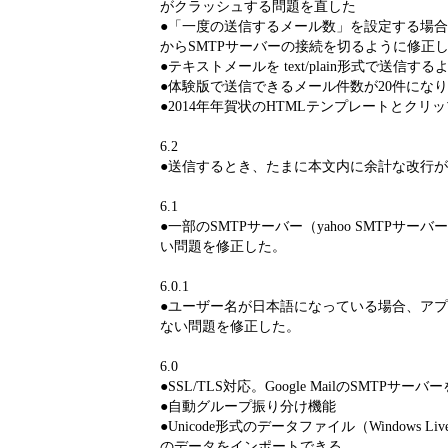
がクラッシュする問題を直した
●「一度の送信するメール数」を設定する場
からSMTPサーバーの接続を切るように修正
●テキストメールを text/plain形式で送信す
●体験版で送信できるメール件数が20件にな
●2014年年賀状のHTMLテンプレートとクリ
6.2
●送信するとき、たまに本文内に余計な改行
6.1
●一部のSMTPサーバー（yahoo SMTPサ
い問題を修正した。
6.0.1
●ユーザー名が日本語になっている場合、ア
ない問題を修正した。
6.0
●SSL/TLS対応。Google MailのSMTPサ
●自動グループ振り分け機能
●Unicode形式のデータファイル（Windows Li
のデータをインポートできる