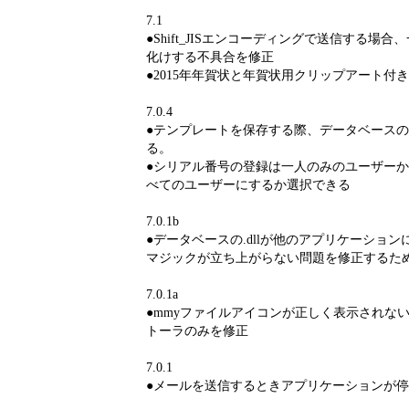
7.1
●Shift_JISエンコーディングで送信する場
化けする不具合を修正
●2015年年賀状と年賀状用クリップアート付き
7.0.4
●テンプレートを保存する際、データベース
る。
●シリアル番号の登録は一人のみのユーザー
べてのユーザーにするか選択できる
7.0.1b
●データベースの.dllが他のアプリケーショ
マジックが立ち上がらない問題を修正するた
7.0.1a
●mmyファイルアイコンが正しく表示されな
トーラのみを修正
7.0.1
●メールを送信するときアプリケーションが