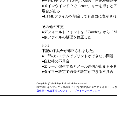
●一行のテキストしかない場合、自動枠機能
●メインウインドウで「enter」キーを押す
場合がある
●HTMLファイルを削除しても画面に表示さ
その他の変更
●デフォールトフォントを「Courier」から「
●仮ファイルの処理を修正した
5.0.2
下記の不具合が修正されました。
●一部のシステムでプリントができない問題
●自動枠の不具合
●エラーが発生するとメール送信が止まる不具
●タイマー設定で過去の設定ができる不具合
Copyright (C) infinisys,Ltd. All rights reserved.
株式会社インフィニシスのサイトに記載のある全てのテキスト、及
著作権・免責事項について
/
プライバシーポリシー