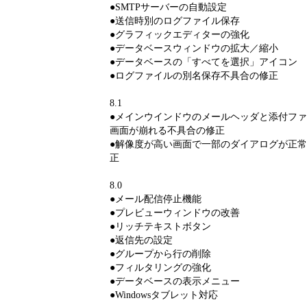
●SMTPサーバーの自動設定
●送信時別のログファイル保存
●グラフィックエディターの強化
●データベースウィンドウの拡大／縮小
●データベースの「すべてを選択」アイコン
●ログファイルの別名保存不具合の修正
8.1
●メインウインドウのメールヘッダと添付フ
画面が崩れる不具合の修正
●解像度が高い画面で一部のダイアログが正
正
8.0
●メール配信停止機能
●プレビューウィンドウの改善
●リッチテキストボタン
●返信先の設定
●グループから行の削除
●フィルタリングの強化
●データベースの表示メニュー
●Windowsタブレット対応