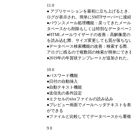
11.0
● アプリケーションを最初に立ち上げるとき
ログが表示され、簡単にSMTPサーバーに接
●バウンスメール処理機能：戻ってきたメー
タベースから削除もしくは特別なデータベー
●HTMLメールウイザードの改善：高解像度
を読み込む際、サイズ変更しても質が落ちな
●データベース検索機能の改善：検索する際
アログに残るので複数回の検索が簡単にでき
●2019年の年賀状テンプレートが追加された。
10.0
●パスワード機能
●日付の自動挿入
●自動テキスト機能
●送信先の条件設定
●エクセルのxlsxファイルの読み込み
●プレビュー画面でメールヘッダテキストを
ができる
●ファイルと比較しててデータベースから重
9.0