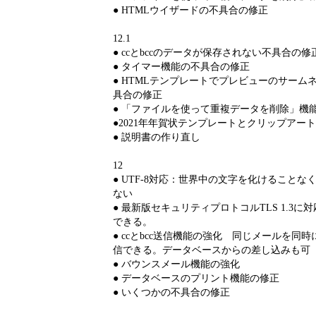
● HTMLウイザードの不具合の修正
12.1
● ccとbccのデータが保存されない不具合の修
● タイマー機能の不具合の修正
● HTMLテンプレートでプレビューのサーム
具合の修正
● 「ファイルを使って重複データを削除」機
●2021年年賀状テンプレートとクリップアー
● 説明書の作り直し
12
● UTF-8対応：世界中の文字を化けること
ない
● 最新版セキュリティプロトコルTLS 1.3
できる。
● ccとbcc送信機能の強化 同じメールを同時に
信できる。データベースからの差し込みも可
● バウンスメール機能の強化
● データベースのプリント機能の修正
● いくつかの不具合の修正