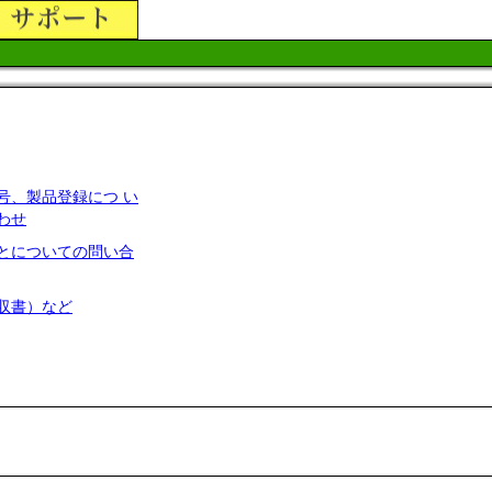
号、製品登録につ い
わせ
とについての問い合
収書）など