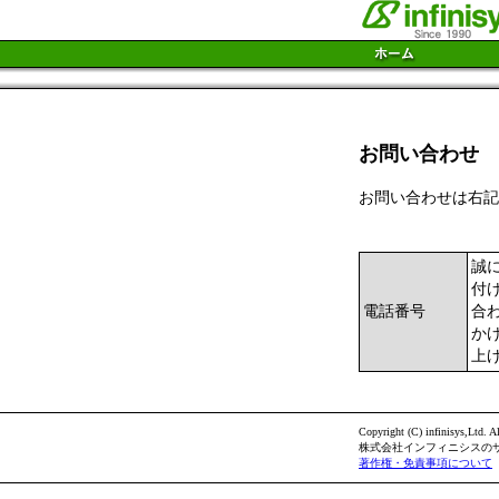
お問い合わせ
お問い合わせは右記
誠
付
電話番号
合
か
上
Copyright (C) infinisys,Ltd. Al
株式会社インフィニシスの
著作権・免責事項について